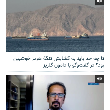
تا چه حد باید به گشایش تنگهٔ هرمز خوشبین
بود؟ در گفت‌وگو با دامون گلریز