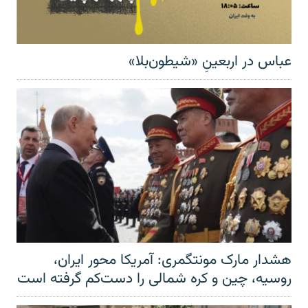
عباس در اربعینِ «شیطون‌بلا»
هشدار مارک مونتگمری: آمریکا محور ایران،
روسیه، چین و کره شمالی را دست‌کم گرفته است