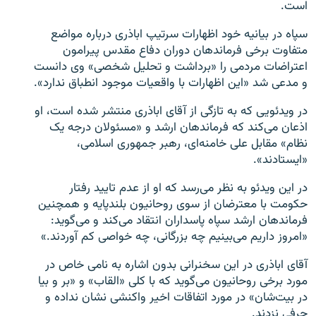
است.
سپاه در بیانیه خود اظهارات سرتیپ اباذری درباره مواضع
متفاوت برخی فرماندهان دوران دفاع مقدس پیرامون
اعتراضات مردمی را «برداشت و تحلیل شخصی» وی دانست
و مدعی شد «این اظهارات با واقعیات موجود انطباق ندارد».
در ویدئویی که به تازگی از آقای اباذری منتشر شده است،‌ او
اذعان می‌کند که فرماندهان ارشد و «مسئولان درجه یک
نظام» مقابل علی خامنه‌ای، رهبر جمهوری اسلامی،
«ایستادند».
در این ویدئو به نظر می‌رسد که او از عدم تایید رفتار
حکومت با معترضان از سوی روحانیون بلندپایه و همچنین
فرماندهان ارشد سپاه پاسداران انتقاد می‌کند و می‌گوید:
«امروز داریم می‌بینیم چه بزرگانی، چه خواصی کم آوردند.»
آقای اباذری در این سخنرانی بدون اشاره به نامی خاص در
مورد برخی روحانیون می‌گوید که با کلی «القاب» و «بر و بیا
در بیت‌شان» در مورد اتفاقات اخیر واکنشی نشان نداده و
حرفی نزدند.