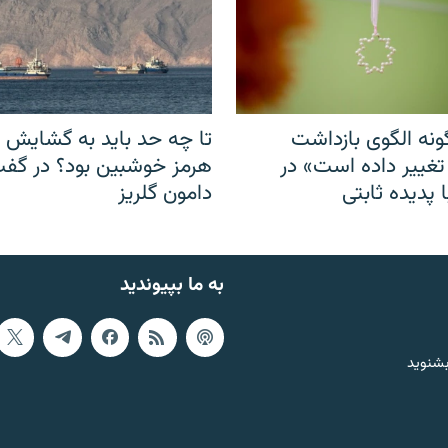
نه الگوی بازداشت
تا چه حد باید به گشایش ت
 تغییر داده است» در
هرمز خوشبین بود؟ در گفت‌
 پدیده ثابتی
دامون گلریز
به ما بپیوندید
بشنوید