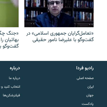
«تعامل‌گرایان جمهوری اسلامی» در
«جنگ چگو
گفت‌وگو با علیرضا نامور حقیقی
بهائیان را
گفت‌وگو با
English
رادیو فردا
درباره
به ما بپیوندید
صفحه اصلی
درباره ما
ایران
انتخاب کنید و 
جهان
فیلترشکن‌ها
پادکست