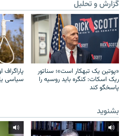
گزارش و تحلیل
«پوتین یک تبهکار است»؛ سناتور
پاراگراف او
ریک اسکات: کنگره باید روسیه را
سیاسی یا 
پاسخگو کند
بشنوید