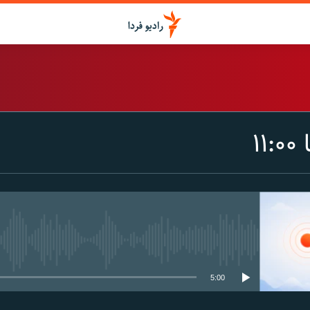
اشتراک
۱
Spotify
CastBox
عضویت
media source currently available
5:00