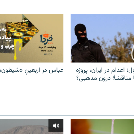
ل؛ اعدام در ایران، پروژه
عباس در اربعینِ «شیطون‌بل
مناقشهٔ درون مذهبی؟