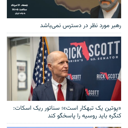
رهبر مورد نظر در دسترس نمی‌باشد
«پوتین یک تبهکار است»؛ سناتور ریک اسکات:
کنگره باید روسیه را پاسخگو کند