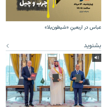
عباس در اربعینِ «شیطون‌بلا»
بشنوید