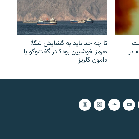
شت
تا چه حد باید به گشایش تنگهٔ
» در
هرمز خوشبین بود؟ در گفت‌وگو با
دامون گلریز