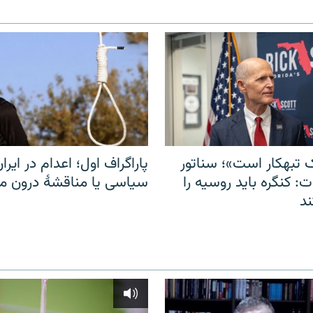
 تبهکار است»؛ سناتور
پاراگراف اول؛ اعدام در ایران
: کنگره باید روسیه را
سیاسی یا مناقشهٔ درون 
د