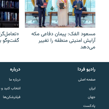
مسعود الفک: پیمان دفاعی مکه
«تعامل‌گر
آرایش امنیتی منطقه را تغییر
گفت‌وگو ب
می‌دهد
English
رادیو فردا
درباره
به ما بپیوندید
صفحه اصلی
درباره ما
ایران
انتخاب کنید و 
جهان
فیلترشکن‌ها
پادکست