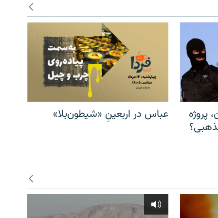
، پروژه
عباس در اربعینِ «شیطون‌بلا»
مذهبی؟