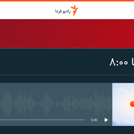
اشتراک
۸
Spotify
CastBox
عضویت
media source currently available
5:00