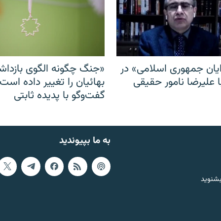
ایان جمهوری اسلامی» در
«جنگ چگونه الگوی بازدا
ا علیرضا نامور حقیقی
بهائیان را تغییر داده است
گفت‌وگو با پدیده ثابتی
به ما بپیوندید
بشنوید