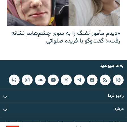
«دیدم مأمور تفنگ را به سوی چشم‌هایم نشانه
رفت»؛ گفت‌و‌گو با فریده صلواتی
به ما بپیوندید
رادیو فردا
درباره
© ۲۰۲۶ تمام حقوق این وب‌سایت، بر اساس مقررات کپی‌رایت، برای رادیو فردا