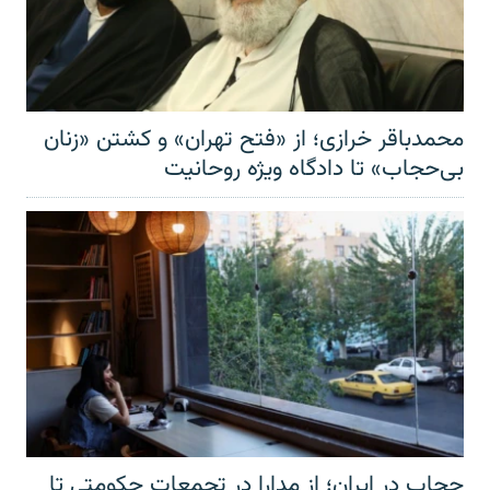
محمدباقر خرازی؛ از «فتح تهران» و کشتن «زنان
بی‌حجاب» تا دادگاه ویژه روحانیت
حجاب در ایران؛ از مدارا در تجمعات حکومتی تا