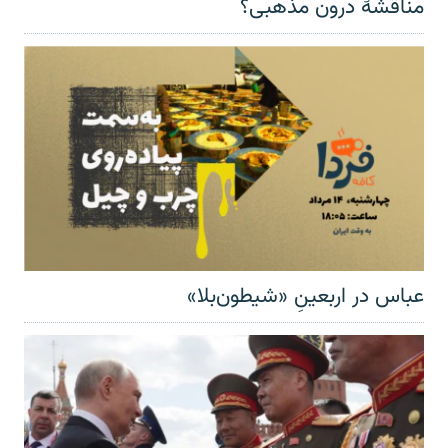
مناقشهٔ درون مذهبی؟
عباس در اربعینِ «شیطون‌بلا»