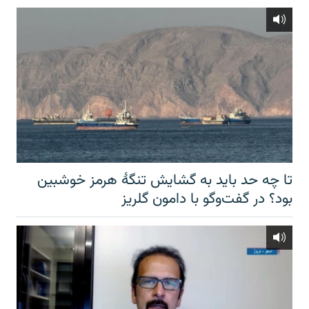
تا چه حد باید به گشایش تنگهٔ هرمز خوشبین
بود؟ در گفت‌وگو با دامون گلریز