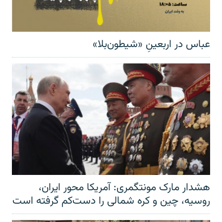
عباس در اربعینِ «شیطون‌بلا»
هشدار مارک مونتگمری: آمریکا محور ایران،
روسیه، چین و کره شمالی را دست‌کم گرفته است