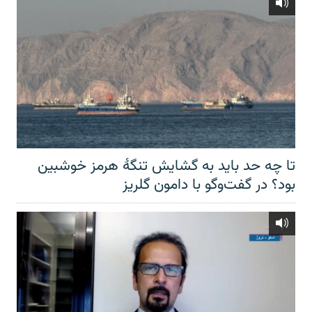
تا چه حد باید به گشایش تنگهٔ هرمز خوشبین
بود؟ در گفت‌وگو با دامون گلریز