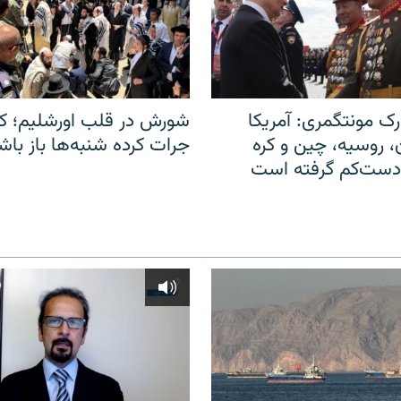
ک مونتگمری: آمریکا
شورش در قلب اورشلیم؛ کا
ن، روسیه، چین و کره
جرات کرده شنبه‌ها باز باش
 دست‌کم گرفته است