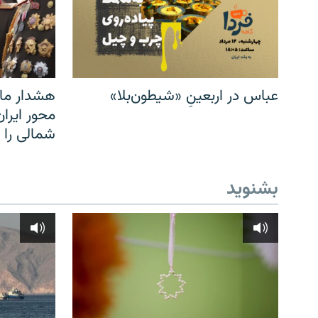
عباس در اربعینِ «شیطون‌بلا»
هشدار مار
محور ایرا
شمالی را
بشنوید