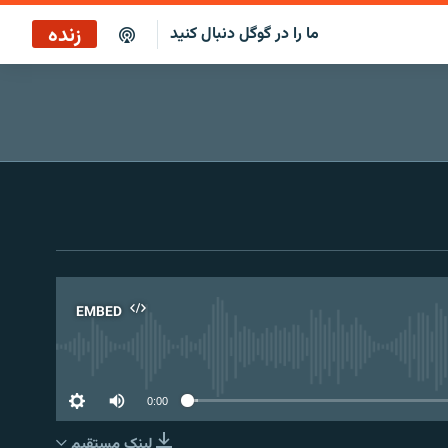
زنده
ما را در گوگل دنبال کنید
بازپخش کافه فردا
پخش رادیویی
پخش آنلاین
پخش ماهواره‌ای
EMBED
No 
0:00
لینک مستقیم