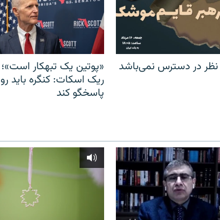
 نظر در دسترس نمی‌باشد
«پوتین یک تبهکار است»؛ 
ریک اسکات: کنگره باید روس
پاسخگو کند