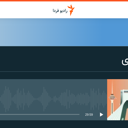
ی
media source currently available
29:59