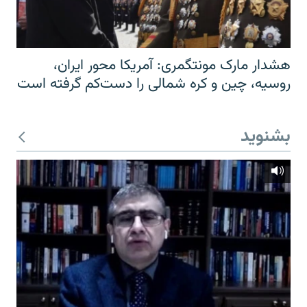
هشدار مارک مونتگمری: آمریکا محور ایران،
روسیه، چین و کره شمالی را دست‌کم گرفته است
بشنوید