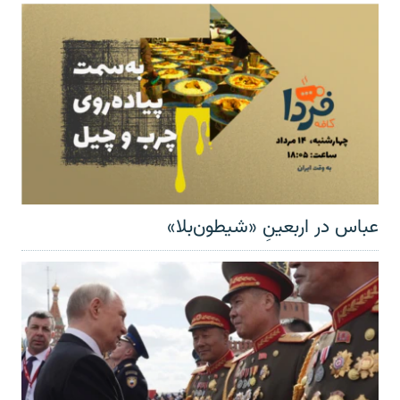
عباس در اربعینِ «شیطون‌بلا»