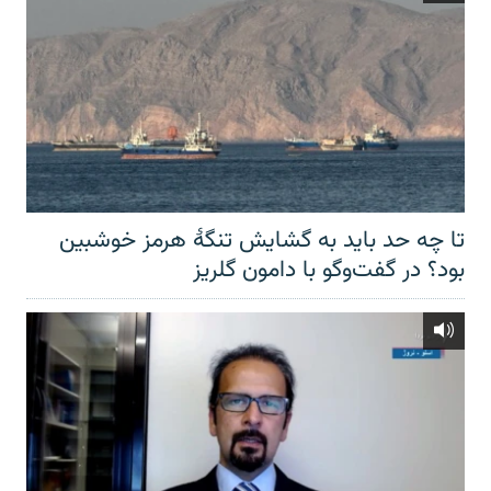
تا چه حد باید به گشایش تنگهٔ هرمز خوشبین
بود؟ در گفت‌وگو با دامون گلریز