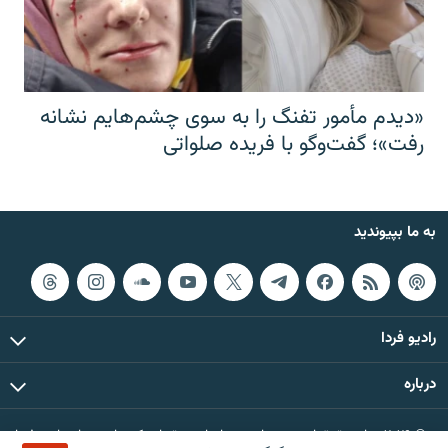
«دیدم مأمور تفنگ را به سوی چشم‌هایم نشانه
رفت»؛ گفت‌و‌گو با فریده صلواتی
به ما بپیوندید
رادیو فردا
درباره
© ۲۰۲۶ تمام حقوق این وب‌سایت، بر اساس مقررات کپی‌رایت، برای رادیو فردا