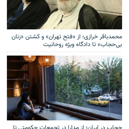
محمدباقر خرازی؛ از «فتح تهران» و کشتن «زنان
بی‌حجاب» تا دادگاه ویژه روحانیت
حجاب در ایران؛ از مدارا در تجمعات حکومتی تا