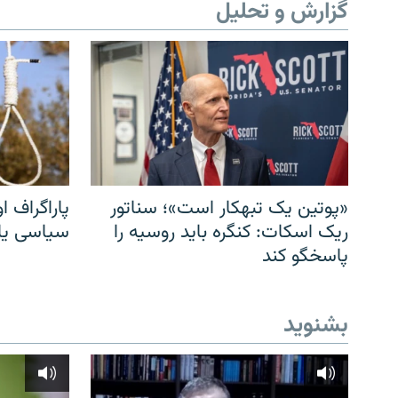
گزارش و تحلیل
«پوتین یک تبهکار است»؛ سناتور
پاراگراف او
ریک اسکات: کنگره باید روسیه را
سیاسی یا 
پاسخگو کند
بشنوید