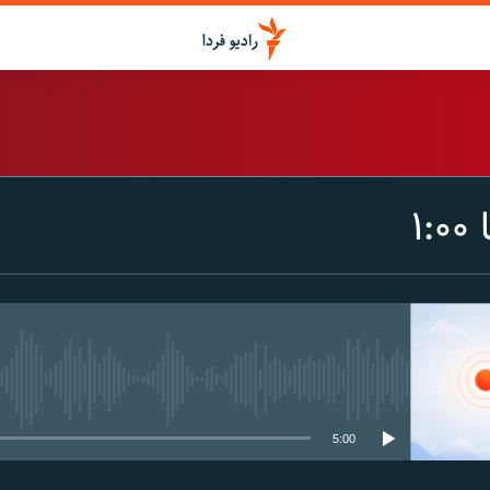
اشتراک
۱
Spotify
CastBox
عضویت
media source currently available
5:00