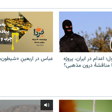
ل؛ اعدام در ایران، پروژه
عباس در اربعینِ «شیطون‌بل
مناقشهٔ درون مذهبی؟