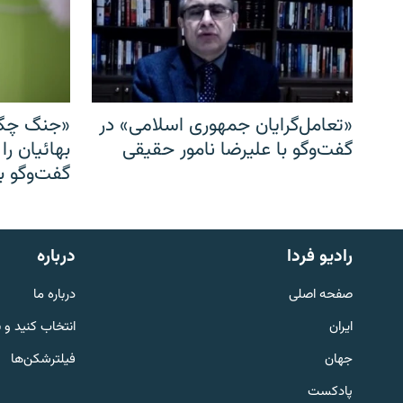
«تعامل‌گرایان جمهوری اسلامی» در
«جنگ چگو
گفت‌وگو با علیرضا نامور حقیقی
بهائیان را
گفت‌وگو با
English
رادیو فردا
درباره
به ما بپیوندید
صفحه اصلی
درباره ما
ایران
انتخاب کنید و 
جهان
فیلترشکن‌ها
پادکست