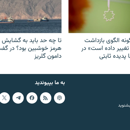
نه الگوی بازداشت
تا چه حد باید به گشایش ت
 تغییر داده است» در
هرمز خوشبین بود؟ در گفت‌
 پدیده ثابتی
دامون گلریز
به ما بپیوندید
بشنوید