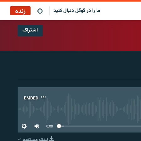
زنده
ما را در گوگل دنبال کنید
اشتراک
EMBED
No 
0:00
لینک مستقیم