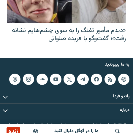
«دیدم مأمور تفنگ را به سوی چشم‌هایم نشانه
رفت»؛ گفت‌و‌گو با فریده صلواتی
به ما بپیوندید
رادیو فردا
درباره
© ۲۰۲۶ تمام حقوق این وب‌سایت، بر اساس مقررات کپی‌رایت، برای رادیو فردا
زنده
ما را در گوگل دنبال کنید
محفوظ است.