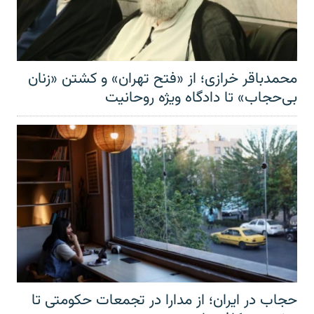
محمدباقر خرازی؛ از «فتح تهران» و کشتن «زنان
بی‌حجاب» تا دادگاه ویژه روحانیت
حجاب در ایران؛ از مدارا در تجمعات حکومتی تا