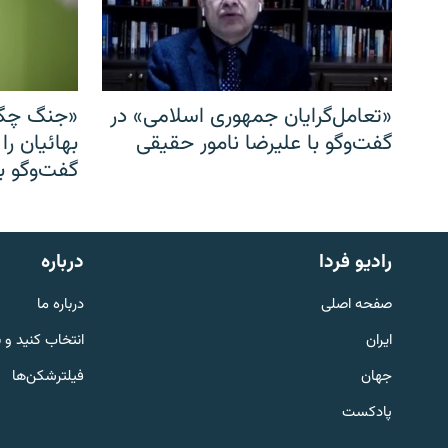
«تعامل‌گرایان جمهوری اسلامی» در
«جنگ چگو
گفت‌وگو با علیرضا نامور حقیقی
بهائیان را
گفت‌وگو با
English
رادیو فردا
درباره
به ما بپیوندید
صفحه اصلی
درباره ما
ایران
انتخاب کنید و 
جهان
فیلترشکن‌ها
پادکست
زبان‌های دیگر