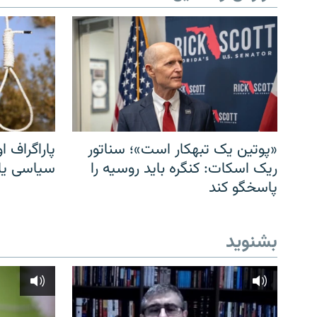
«پوتین یک تبهکار است»؛ سناتور
پاراگراف او
ریک اسکات: کنگره باید روسیه را
سیاسی یا 
پاسخگو کند
بشنوید