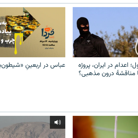
ل؛ اعدام در ایران، پروژه
عباس در اربعینِ «شیطون‌بل
مناقشهٔ درون مذهبی؟