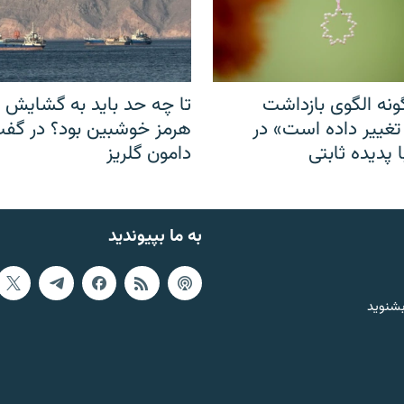
نه الگوی بازداشت
تا چه حد باید به گشایش ت
 تغییر داده است» در
هرمز خوشبین بود؟ در گفت‌
 پدیده ثابتی
دامون گلریز
به ما بپیوندید
بشنوید