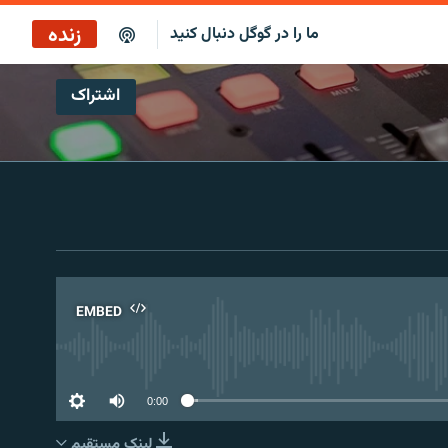
زنده
ما را در گوگل دنبال کنید
اشتراک
پخش آنلاین
پخش رادیویی
پخش آنلاین
پخش ماهواره‌ای
EMBED
No 
0:00
لینک مستقیم