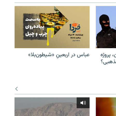
، پروژه
عباس در اربعینِ «شیطون‌بلا»
مذهبی؟