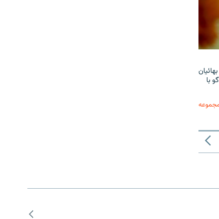
هائیان
و با
مجموعه