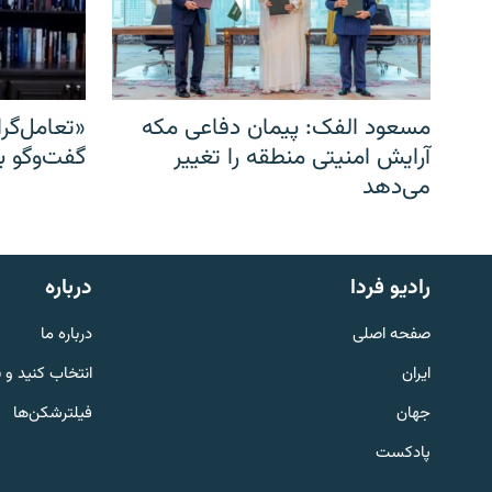
مسعود الفک: پیمان دفاعی مکه
«تعامل‌گر
آرایش امنیتی منطقه را تغییر
گفت‌وگو ب
می‌دهد
English
رادیو فردا
درباره
به ما بپیوندید
صفحه اصلی
درباره ما
ایران
انتخاب کنید و 
جهان
فیلترشکن‌ها
پادکست
زبان‌های دیگر