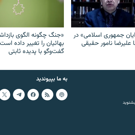
ایان جمهوری اسلامی» در
«جنگ چگونه الگوی بازدا
ا علیرضا نامور حقیقی
بهائیان را تغییر داده است
گفت‌وگو با پدیده ثابتی
به ما بپیوندید
بشنوید