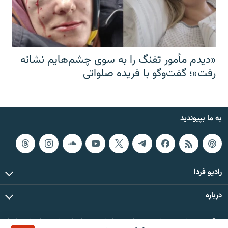
«دیدم مأمور تفنگ را به سوی چشم‌هایم نشانه
رفت»؛ گفت‌و‌گو با فریده صلواتی
به ما بپیوندید
رادیو فردا
درباره
© ۲۰۲۶ تمام حقوق این وب‌سایت، بر اساس مقررات کپی‌رایت، برای رادیو فردا