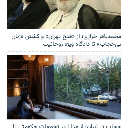
محمدباقر خرازی؛ از «فتح تهران» و کشتن «زنان
بی‌حجاب» تا دادگاه ویژه روحانیت
حجاب در ایران؛ از مدارا در تجمعات حکومتی تا