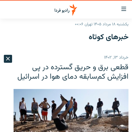
ینک‌های
ابلیت
سترسی
یکشنبه ۱۸ مرداد ۱۴۰۵ تهران ۰۰:۰۶
ازگشت
صفحه اصلی
خبرهای کوتاه
ازگشت
ایران
ه
نوی
جهان
خرداد ۱۳, ۱۴۰۲
صلی
رادیو
فتن
قطعی برق و حریق گسترده در پی
ه
پادکست
انتخاب کنید و بشنوید
افزایش کم‌سابقه دمای هوا در اسرائیل
فحه
چندرسانه‌ای
برنامه‌های رادیویی
ستجو
زنان فردا
فرکانس‌ها
گزارش‌های تصویری
گزارش‌های ویدئویی
English
به ما بپیوندید