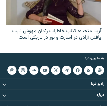
آزیتا متحده: کتاب خاطرات زندان مهوش ثابت
یافتن آزادی در اسارت و نور در تاریکی است
به ما بپیوندید
رادیو فردا
درباره