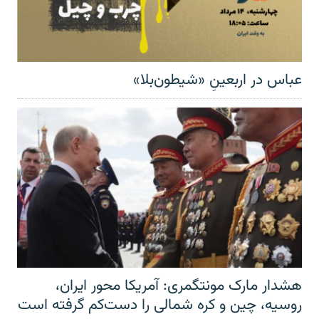
عباس در اربعینِ «شیطون‌بلا»
هشدار مارک مونتگمری: آمریکا محور ایران،
روسیه، چین و کره شمالی را دست‌کم گرفته است