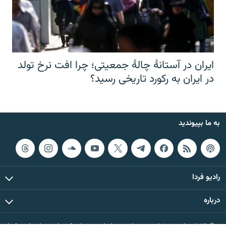
ایران در آستانهٔ چالهٔ جمعیتی؛ چرا افت نرخ تولد
در ایران به رکورد تاریخی رسید؟
به ما بپیوندید
رادیو فردا
درباره