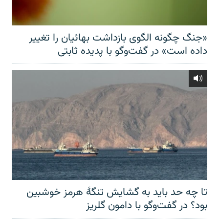
«جنگ چگونه الگوی بازداشت بهائیان را تغییر
داده است» در گفت‌وگو با پدیده ثابتی
تا چه حد باید به گشایش تنگهٔ هرمز خوشبین
بود؟ در گفت‌وگو با دامون گلریز