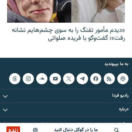
«دیدم مأمور تفنگ را به سوی چشم‌هایم نشانه
رفت»؛ گفت‌و‌گو با فریده صلواتی
به ما بپیوندید
رادیو فردا
درباره
© ۲۰۲۶ تمام حقوق این وب‌سایت، بر اساس مقررات کپی‌رایت، برای رادیو فردا
زنده
ما را در گوگل دنبال کنید
محفوظ است.