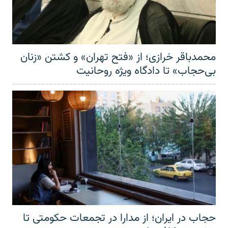
محمدباقر خرازی؛ از «فتح تهران» و کشتن «زنان
بی‌حجاب» تا دادگاه ویژه روحانیت
حجاب در ایران؛ از مدارا در تجمعات حکومتی تا