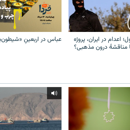
ل؛ اعدام در ایران، پروژه
عباس در اربعینِ «شیطون‌بل
مناقشهٔ درون مذهبی؟