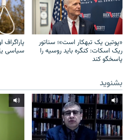
«پوتین یک تبهکار است»؛ سناتور
پاراگراف او
ریک اسکات: کنگره باید روسیه را
سیاسی یا 
پاسخگو کند
بشنوید