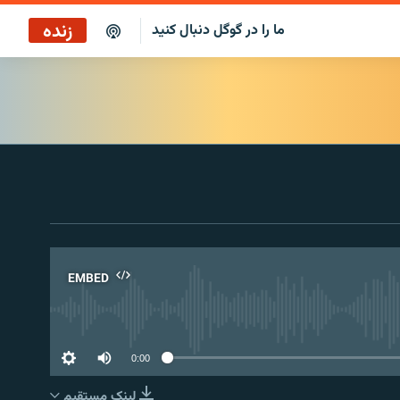
زنده
ما را در گوگل دنبال کنید
کافه فردا
پخش رادیویی
پخش آنلاین
پخش ماهواره‌ای
EMBED
No 
0:00
لینک مستقیم