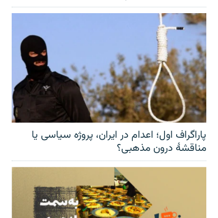
پاراگراف اول؛ اعدام در ایران، پروژه سیاسی یا
مناقشهٔ درون مذهبی؟