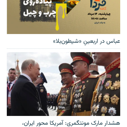
عباس در اربعینِ «شیطون‌بلا»
هشدار مارک مونتگمری: آمریکا محور ایران،