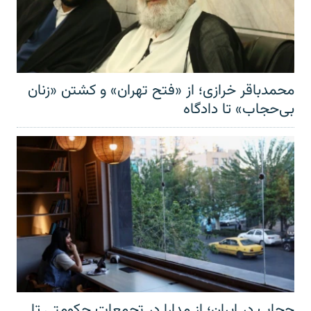
محمدباقر خرازی؛ از «فتح تهران» و کشتن «زنان
بی‌حجاب» تا دادگاه
حجاب در ایران؛ از مدارا در تجمعات حکومتی تا