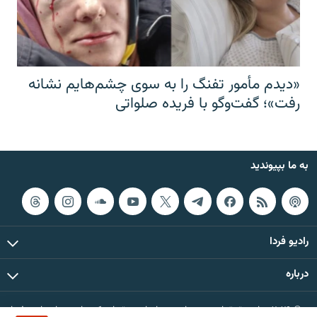
«دیدم مأمور تفنگ را به سوی چشم‌هایم نشانه
رفت»؛ گفت‌و‌گو با فریده صلواتی
به ما بپیوندید
رادیو فردا
درباره
© ۲۰۲۶ تمام حقوق این وب‌سایت، بر اساس مقررات کپی‌رایت، برای رادیو فردا