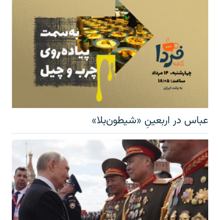
عباس در اربعینِ «شیطون‌بلا»