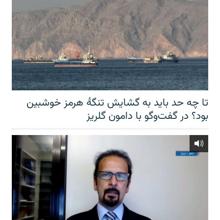
تا چه حد باید به گشایش تنگهٔ هرمز خوشبین
بود؟ در گفت‌وگو با دامون گلریز