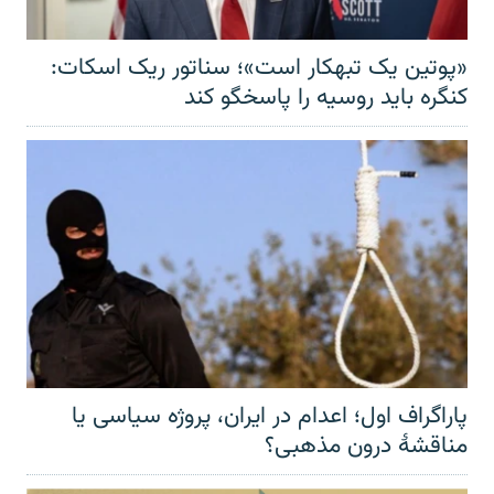
«پوتین یک تبهکار است»؛ سناتور ریک اسکات:
کنگره باید روسیه را پاسخگو کند
پاراگراف اول؛ اعدام در ایران، پروژه سیاسی یا
مناقشهٔ درون مذهبی؟