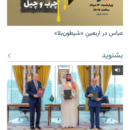
عباس در اربعینِ «شیطون‌بلا»
بشنوید