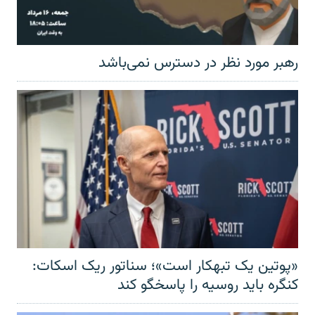
رهبر مورد نظر در دسترس نمی‌باشد
«پوتین یک تبهکار است»؛ سناتور ریک اسکات:
کنگره باید روسیه را پاسخگو کند