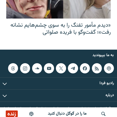
«دیدم مأمور تفنگ را به سوی چشم‌هایم نشانه
رفت»؛ گفت‌و‌گو با فریده صلواتی
به ما بپیوندید
رادیو فردا
درباره
© ۲۰۲۶ تمام حقوق این وب‌سایت، بر اساس مقررات کپی‌رایت، برای رادیو فردا
زنده
ما را در گوگل دنبال کنید
محفوظ است.
صبح‌نگار