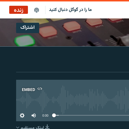
زنده
ما را در گوگل دنبال کنید
اشتراک
پخش آنلاین
پخش رادیویی
پخش آنلاین
پخش ماهواره‌ای
EMBED
No 
0:00
لینک مستقیم