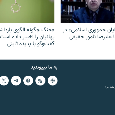
ایان جمهوری اسلامی» در
«جنگ چگونه الگوی بازدا
ا علیرضا نامور حقیقی
بهائیان را تغییر داده است
گفت‌وگو با پدیده ثابتی
به ما بپیوندید
بشنوید