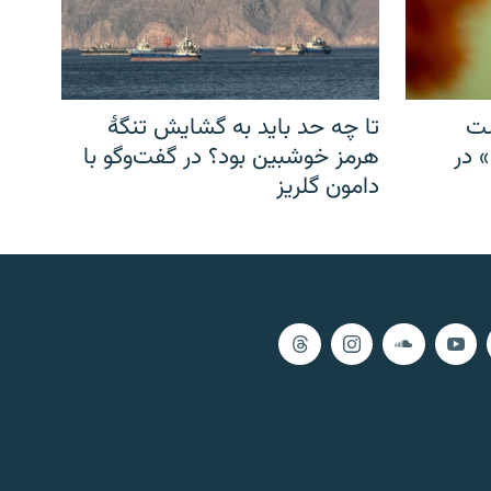
شت
تا چه حد باید به گشایش تنگهٔ
» در
هرمز خوشبین بود؟ در گفت‌وگو با
دامون گلریز