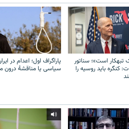
 تبهکار است»؛ سناتور
پاراگراف اول؛ اعدام در ایران
: کنگره باید روسیه را
سیاسی یا مناقشهٔ درون 
د