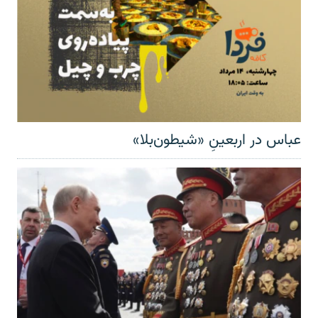
عباس در اربعینِ «شیطون‌بلا»