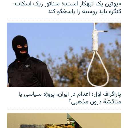
«پوتین یک تبهکار است»؛ سناتور ریک اسکات:
کنگره باید روسیه را پاسخگو کند
پاراگراف اول؛ اعدام در ایران، پروژه سیاسی یا
مناقشهٔ درون مذهبی؟