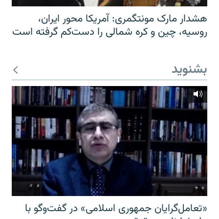
هشدار مارک مونتگمری: آمریکا محور ایران،
روسیه، چین و کره شمالی را دست‌کم گرفته است
بشنوید
«تعامل‌گرایان جمهوری اسلامی» در گفت‌وگو با