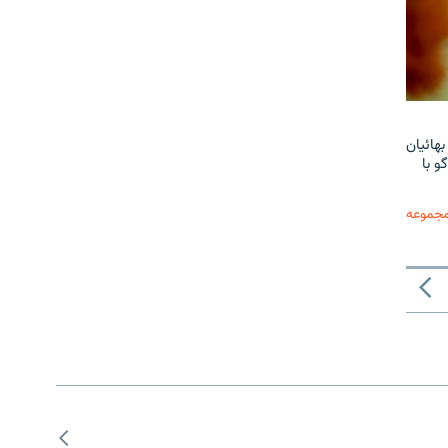
هائیان
و با
مجموعه