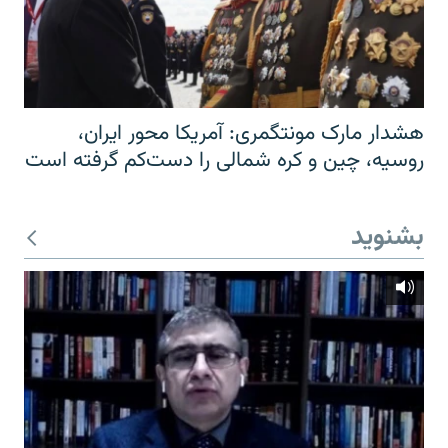
هشدار مارک مونتگمری: آمریکا محور ایران،
روسیه، چین و کره شمالی را دست‌کم گرفته است
بشنوید