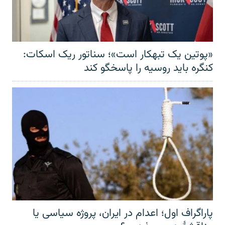
«پوتین یک تبهکار است»؛ سناتور ریک اسکات:
کنگره باید روسیه را پاسخگو کند
پاراگراف اول؛ اعدام در ایران، پروژه سیاسی یا