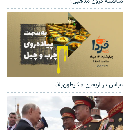
مناقشهٔ درون مذهبی؟
عباس در اربعینِ «شیطون‌بلا»