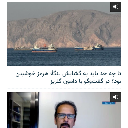
تا چه حد باید به گشایش تنگهٔ هرمز خوشبین
بود؟ در گفت‌وگو با دامون گلریز