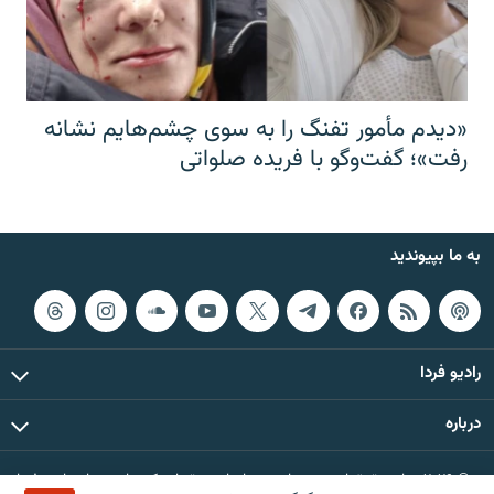
«دیدم مأمور تفنگ را به سوی چشم‌هایم نشانه
رفت»؛ گفت‌و‌گو با فریده صلواتی
به ما بپیوندید
رادیو فردا
درباره
© ۲۰۲۶ تمام حقوق این وب‌سایت، بر اساس مقررات کپی‌رایت، برای رادیو فردا