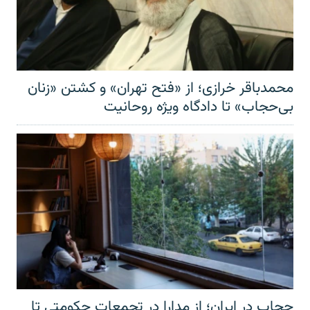
محمدباقر خرازی؛ از «فتح تهران» و کشتن «زنان
بی‌حجاب» تا دادگاه ویژه روحانیت
حجاب در ایران؛ از مدارا در تجمعات حکومتی تا