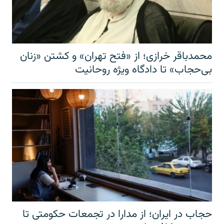
محمدباقر خرازی؛ از «فتح تهران» و کشتن «زنان
بی‌حجاب» تا دادگاه ویژه روحانیت
حجاب در ایران؛ از مدارا در تجمعات حکومتی تا