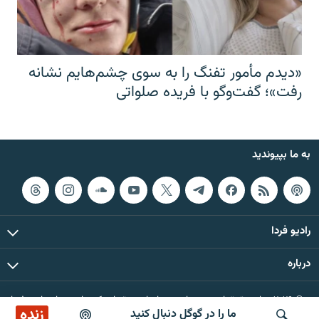
«دیدم مأمور تفنگ را به سوی چشم‌هایم نشانه
رفت»؛ گفت‌و‌گو با فریده صلواتی
به ما بپیوندید
رادیو فردا
درباره
© ۲۰۲۶ تمام حقوق این وب‌سایت، بر اساس مقررات کپی‌رایت، برای رادیو فردا
زنده
ما را در گوگل دنبال کنید
محفوظ است.