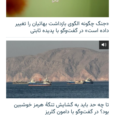
«جنگ چگونه الگوی بازداشت بهائیان را تغییر
داده است» در گفت‌وگو با پدیده ثابتی
تا چه حد باید به گشایش تنگهٔ هرمز خوشبین
بود؟ در گفت‌وگو با دامون گلریز