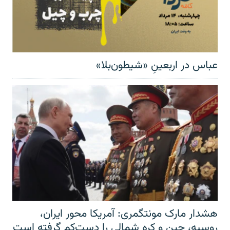
عباس در اربعینِ «شیطون‌بلا»
هشدار مارک مونتگمری: آمریکا محور ایران،
روسیه، چین و کره شمالی را دست‌کم گرفته است