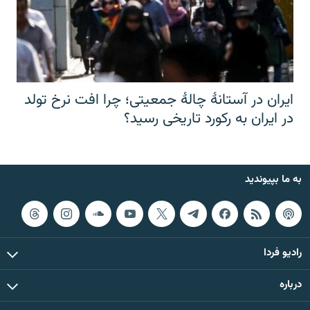
ایران در آستانهٔ چالهٔ جمعیتی؛ چرا افت نرخ تولد
در ایران به رکورد تاریخی رسید؟
به ما بپیوندید
رادیو فردا
درباره