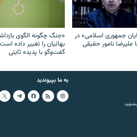
ایان جمهوری اسلامی» در
«جنگ چگونه الگوی بازدا
ا علیرضا نامور حقیقی
بهائیان را تغییر داده است
گفت‌وگو با پدیده ثابتی
به ما بپیوندید
بشنوید