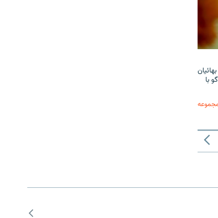
هائیان
و با
مجموعه