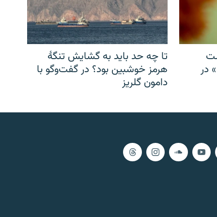
شت
تا چه حد باید به گشایش تنگهٔ
» در
هرمز خوشبین بود؟ در گفت‌وگو با
دامون گلریز