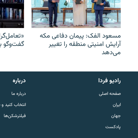
مسعود الفک: پیمان دفاعی مکه
«تعامل‌گر
آرایش امنیتی منطقه را تغییر
گفت‌وگو ب
می‌دهد
English
رادیو فردا
درباره
به ما بپیوندید
صفحه اصلی
درباره ما
ایران
انتخاب کنید و 
جهان
فیلترشکن‌ها
پادکست
زبان‌های دیگر