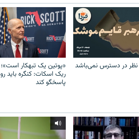
 نظر در دسترس نمی‌باشد
«پوتین یک تبهکار است»؛ 
ریک اسکات: کنگره باید روس
پاسخگو کند