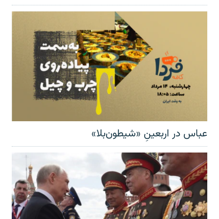
عباس در اربعینِ «شیطون‌بلا»