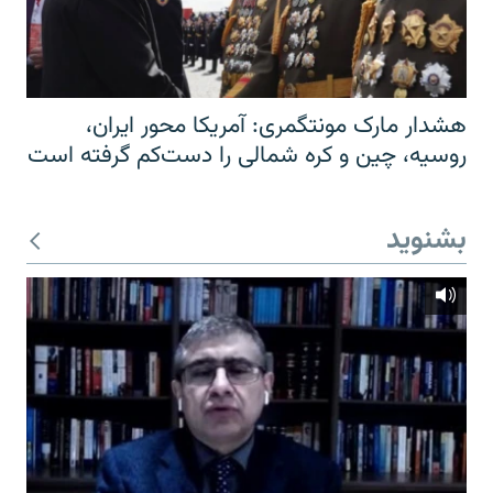
هشدار مارک مونتگمری: آمریکا محور ایران،
روسیه، چین و کره شمالی را دست‌کم گرفته است
بشنوید