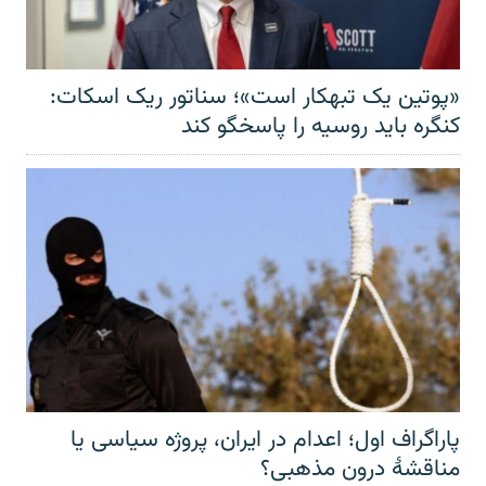
«پوتین یک تبهکار است»؛ سناتور ریک اسکات:
کنگره باید روسیه را پاسخگو کند
پاراگراف اول؛ اعدام در ایران، پروژه سیاسی یا
مناقشهٔ درون مذهبی؟