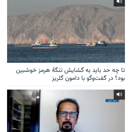
تا چه حد باید به گشایش تنگهٔ هرمز خوشبین
بود؟ در گفت‌وگو با دامون گلریز