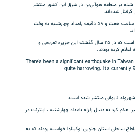
ب شده در منطقه هوآلی‌ین در شرق این کشور منتشر
گرفتار شده‌اند.
به گفته اداره مرکزی هواشناسی تایوان، این زمین‌لرزه در ساعت هفت و ۵۸ دقیقه بامداد چهارشنبه به وقت
رسانه‌های دولتی گفتند که این قدرتمندترین زمین‌لرزه‌ای است که در ۲۵ سال گذشته این جزیره تفریحی و
There’s been a significant earthquake in Taiwa
quite harrowing. It’s currentl
اعلام کرد به دنبال زلزله بامداد چهارشنبه ، اینترنت در
مناطق ساحلی استان جنوبی اوکیناوا خواسته بودند که به