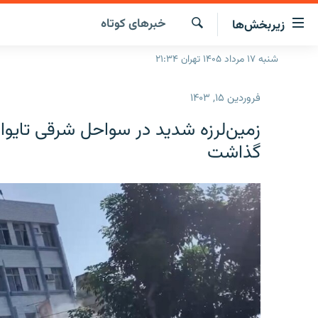
ینک‌های
خبرهای کوتاه
زیربخش‌ها
ابلیت
سترسی
جستجو
شنبه ۱۷ مرداد ۱۴۰۵ تهران ۲۱:۳۴
صفحه اصلی
ازگشت
ایران
ازگشت
فروردین ۱۵, ۱۴۰۳
ه
جهان
نوی
زمین‌لرزه شدید در سواحل شرقی تایو
صلی
رادیو
گذاشت
فتن
پادکست
انتخاب کنید و بشنوید
ه
فحه
چندرسانه‌ای
برنامه‌های رادیویی
ستجو
زنان فردا
فرکانس‌ها
گزارش‌های تصویری
گزارش‌های ویدئویی