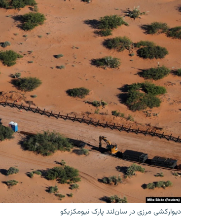
دیوارکشی مرزی در سان‌لند پارک نیومکزیکو