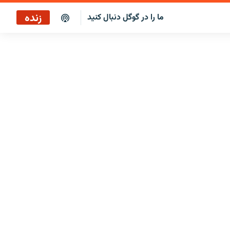
زنده
ما را در گوگل دنبال کنید
پخش آنلاین
پخش رادیویی
پخش آنلاین
پخش ماهواره‌ای