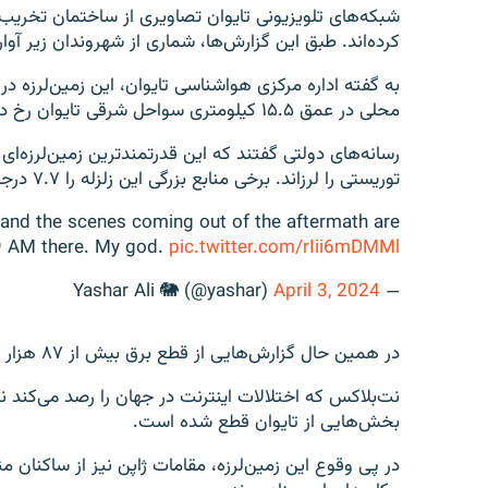
شبکه‌های تلویزیونی تایوان تصاویری از ساختمان تخری
کرده‌اند. طبق این گزارش‌ها، شماری از شهروندان زیر آوار 
محلی در عمق ۱۵.۵ کیلومتری سواحل شرقی تایوان رخ داد.
توریستی را لرزاند. برخی منابع بزرگی این زلزله را ۷.۷ درجه اعلام کرده‌ بودند.
n and the scenes coming out of the aftermath are
y 9 AM there. My god.
pic.twitter.com/rIii6mDMMl
April 3, 2024
— Yashar Ali 🐘 (@yashar)
در همین حال گزارش‌هایی از قطع برق بیش از ۸۷ هزار شهروند تایوانی منتشر شده است.
نت‌بلاکس که اختلالات اینترنت در جهان را رصد می‌کند نیز 
بخش‌هایی از تایوان قطع شده است.
در پی وقوع این زمین‌لرزه، مقامات ژاپن نیز از ساکنان 