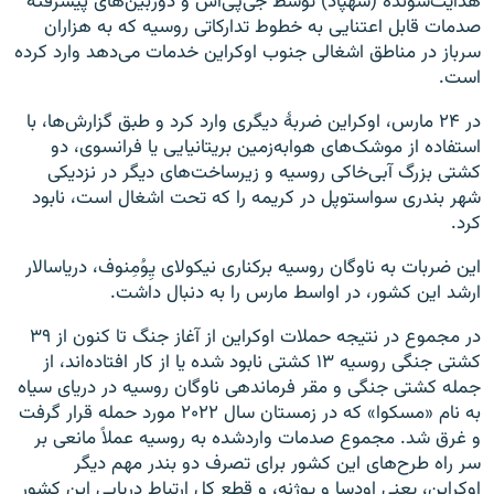
هدایت‌شونده (شهپاد) توسط جی‌پی‌اس و دوربین‌های پیشرفته
صدمات قابل اعتنایی به خطوط تدارکاتی روسیه که به هزاران
سرباز در مناطق اشغالی جنوب اوکراین خدمات می‌دهد وارد کرده
است.
در ۲۴ مارس، اوکراین ضربۀ دیگری وارد کرد و طبق گزارش‌ها، با
استفاده از موشک‌های هوابه‌زمین بریتانیایی یا فرانسوی، دو
کشتی بزرگ آبی‌خاکی روسیه و زیرساخت‌های دیگر در نزدیکی
شهر بندری سواستوپل در کریمه را که تحت اشغال است، نابود
کرد.
این ضربات به ناوگان روسیه برکناری نیکولای یِوُمِنوف، دریاسالار
ارشد این کشور، در اواسط مارس را به دنبال داشت.
در مجموع در نتیجه حملات اوکراین از آغاز جنگ تا کنون از ۳۹
کشتی جنگی روسیه ۱۳ کشتی نابود شده یا از کار افتاده‌اند، از
جمله کشتی جنگی و مقر فرماندهی ناوگان روسیه در دریای سیاه
به نام «مسکوا» که در زمستان سال ۲۰۲۲ مورد حمله قرار گرفت
و غرق شد. مجموع صدمات واردشده به روسیه عملاً مانعی بر
سر راه طرح‌های این کشور برای تصرف دو بندر مهم دیگر
اوکراین، یعنی اودسا و یوژنه، و قطع کل ارتباط دریایی این کشور