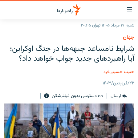
ینک‌های
ابلیت
سترسی
شنبه ۱۷ مرداد ۱۴۰۵ تهران ۲۰:۴۵
ازگشت
صفحه اصلی
جهان
ازگشت
ایران
شرایط نامساعد جبهه‌ها در جنگ اوکراین؛
ه
نوی
جهان
آیا راهبردهای جدید جواب خواهد داد؟
صلی
رادیو
فتن
حبیب حسینی‌فرد
ه
پادکست
انتخاب کنید و بشنوید
فحه
۲۲/فروردین/۱۴۰۳
چندرسانه‌ای
برنامه‌های رادیویی
ستجو
ارسال
دسترسی بدون فیلترشکن
زنان فردا
فرکانس‌ها
گزارش‌های تصویری
گزارش‌های ویدئویی
English
به ما بپیوندید