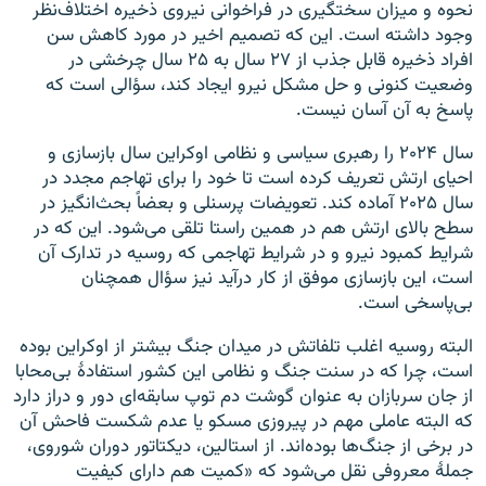
نحوه و میزان سختگیری در فراخوانی نیروی ذخیره اختلاف‌نظر
وجود داشته است. این که تصمیم اخیر در مورد کاهش سن
افراد ذخیره قابل جذب از ۲۷ سال به ۲۵ سال چرخشی در
وضعیت کنونی و حل مشکل نیرو ایجاد کند، سؤالی است که
پاسخ به آن آسان نیست.
سال ۲۰۲۴ را رهبری سیاسی و نظامی اوکراین سال بازسازی و
احیای ارتش تعریف کرده است تا خود را برای تهاجم مجدد در
سال ۲۰۲۵ آماده کند. تعویضات پرسنلی و بعضاً بحث‌انگیز در
سطح بالای ارتش هم در همین راستا تلقی می‌شود. این که در
شرایط کمبود نیرو و در شرایط تهاجمی که روسیه در تدارک آن
است، این بازسازی موفق از کار درآید نیز سؤال همچنان
بی‌پاسخی است.
البته روسیه اغلب تلفاتش در میدان جنگ بیشتر از اوکراین بوده
است، چرا که در سنت جنگ و نظامی این کشور استفادۀ بی‌محابا
از جان سربازان به عنوان گوشت دم توپ سابقه‌ای دور و دراز دارد
که البته عاملی مهم در پیروزی مسکو یا عدم شکست فاحش آن
در برخی از جنگ‌ها بوده‌اند. از استالین، دیکتاتور دوران شوروی،
جملۀ معروفی نقل می‌شود که «کمیت هم دارای کیفیت