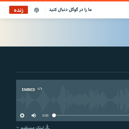
زنده
ما را در گوگل دنبال کنید
پخش آنلاین
پخش رادیویی
پخش آنلاین
پخش ماهواره‌ای
EMBED
No 
0:00
لینک مستقیم