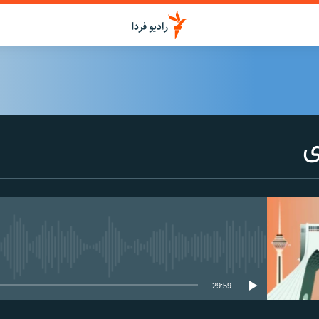
ی
media source currently available
29:59