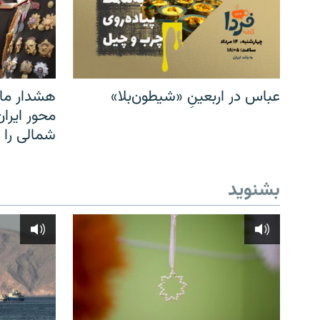
عباس در اربعینِ «شیطون‌بلا»
هشدار مار
محور ایرا
شمالی را
بشنوید