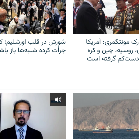
ک مونتگمری: آمریکا
شورش در قلب اورشلیم؛ کا
ن، روسیه، چین و کره
جرأت کرده شنبه‌ها باز باش
 دست‌کم گرفته است