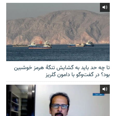
تا چه حد باید به گشایش تنگهٔ هرمز خوشبین
بود؟ در گفت‌وگو با دامون گلریز