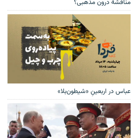
مناقشهٔ درون مذهبی؟
عباس در اربعینِ «شیطون‌بلا»