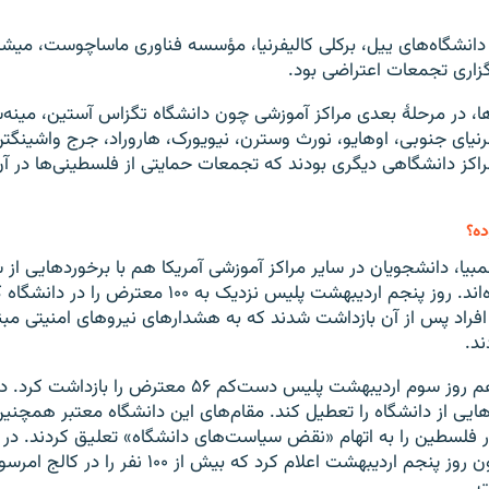
انشگاه‌های ییل، برکلی کالیفرنیا، مؤسسه فناوری ماساچوست، میشی
زاری تجمعات اعتراضی بود.
‌ها، در مرحلهٔ بعدی مراکز آموزشی چون دانشگاه تگزاس آستین، مینه‌س
نیای جنوبی، اوهایو، نورث وسترن، نیویورک، هاروراد، جرج واشینگتن
راکز دانشگاهی دیگری بودند که تجمعات حمایتی از فلسطینی‌ها در آن‌
ه؟
لمبیا، دانشجویان در سایر مراکز آموزشی آمریکا هم با برخوردهایی از
پلیس روبه‌رو شده‌اند. روز پنجم اردیبهشت پلیس نزدیک به ۰
افراد پس از آن بازداشت شدند که به هشدارهای نیروهای امنیتی مبن
د.
در دانشگاه ییل هم روز سوم اردیبهشت پلیس دست‌کم ۵۶ معترض 
ی از دانشگاه را تعطیل کند. مقام‌های این دانشگاه معتبر همچنی
 فلسطین را به اتهام «نقض سیاست‌های دانشگاه» تعلیق کردند. در 
اداره پلیس بوستون روز پنجم اردیبهشت اعلام کرد که بیش از ۰۰
.