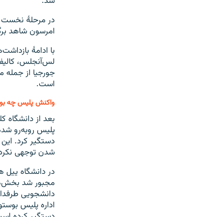
شد.
در مرحلهٔ نخست د
امرسون شاهد برگ
با ادامهٔ بازداشت
لس‌آنجلس، کالیفر
جورجیا از جمله م
است.
واکنش پلیس چه بود
بعد از دانشگاه ک
دستگیر کرد. این 
شدن توجهی نکردن
مجبور شد بخش‌های
دانشجویی طرفدار
دستگیر کرده است