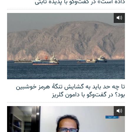
داده است» در گفت‌وگو با پدیده ثابتی
تا چه حد باید به گشایش تنگهٔ هرمز خوشبین
بود؟ در گفت‌وگو با دامون گلریز