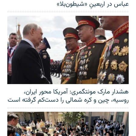
عباس در اربعینِ «شیطون‌بلا»
هشدار مارک مونتگمری: آمریکا محور ایران،
روسیه، چین و کره شمالی را دست‌کم گرفته است