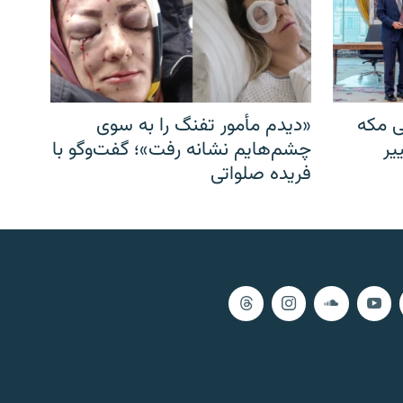
ی مکه
«دیدم مأمور تفنگ را به سوی
یر
چشم‌هایم نشانه رفت»؛ گفت‌و‌گو با
فریده صلواتی