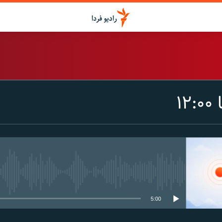
اشتراک
۱
Spotify
CastBox
عضویت
media source currently available
5:00