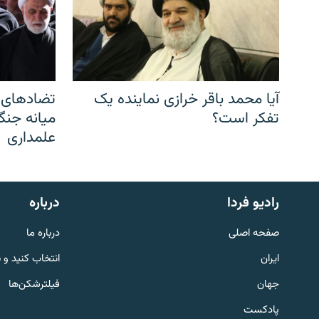
آیا محمد باقر خرازی نماینده یک
تضادهای د
تفکر است؟
میانه جنگ،
علمداری
English
رادیو فردا
درباره
به ما بپیوندید
صفحه اصلی
درباره ما
ایران
انتخاب کنید و 
جهان
فیلترشکن‌ها
پادکست