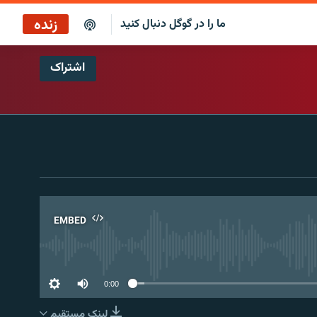
زنده
ما را در گوگل دنبال کنید
اشتراک
پخش آنلاین
پخش رادیویی
پخش آنلاین
پخش ماهواره‌ای
EMBED
No 
0:00
لینک مستقیم