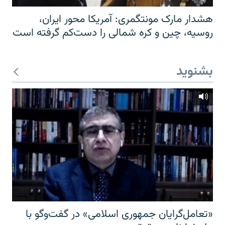
هشدار مارک مونتگمری: آمریکا محور ایران،
روسیه، چین و کره شمالی را دست‌کم گرفته است
بشنوید
«تعامل‌گرایان جمهوری اسلامی» در گفت‌وگو با