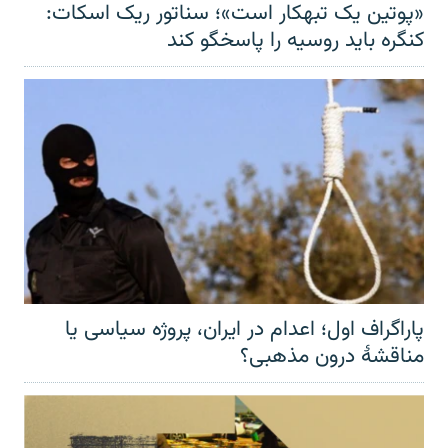
«پوتین یک تبهکار است»؛ سناتور ریک اسکات:
کنگره باید روسیه را پاسخگو کند
پاراگراف اول؛ اعدام در ایران، پروژه سیاسی یا
مناقشهٔ درون مذهبی؟