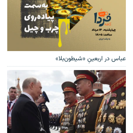
عباس در اربعینِ «شیطون‌بلا»