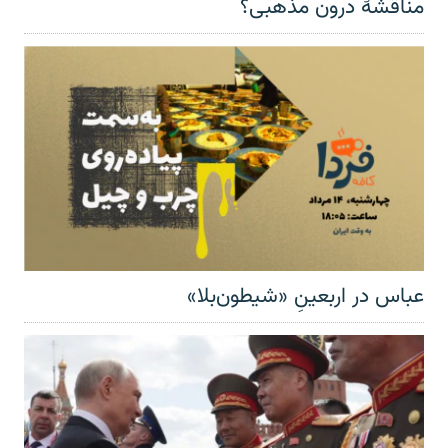
مناقشهٔ درون مذهبی؟
عباس در اربعینِ «شیطون‌بلا»