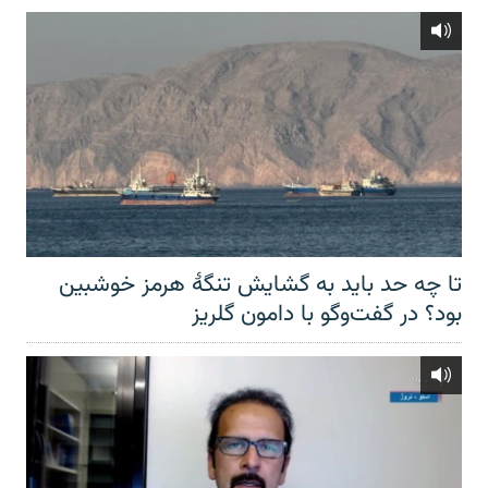
تا چه حد باید به گشایش تنگهٔ هرمز خوشبین
بود؟ در گفت‌وگو با دامون گلریز