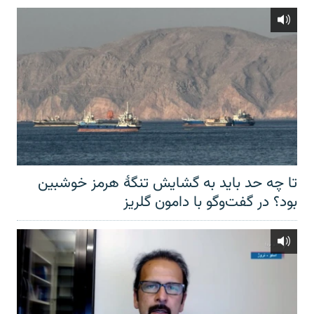
تا چه حد باید به گشایش تنگهٔ هرمز خوشبین
بود؟ در گفت‌وگو با دامون گلریز