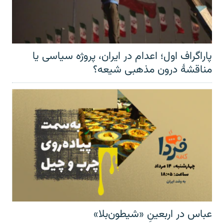
پاراگراف اول؛ اعدام در ایران، پروژه سیاسی یا
مناقشهٔ درون مذهبی شیعه؟
عباس در اربعینِ «شیطون‌بلا»