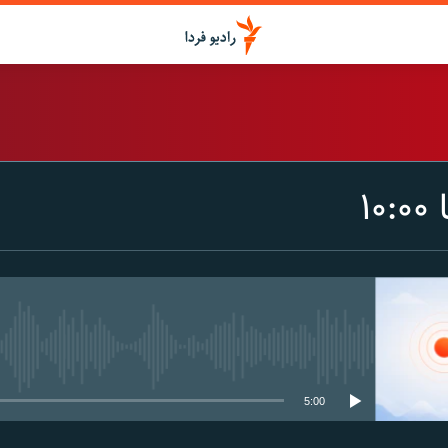
اشتراک
۱
Spotify
CastBox
عضویت
media source currently available
5:00