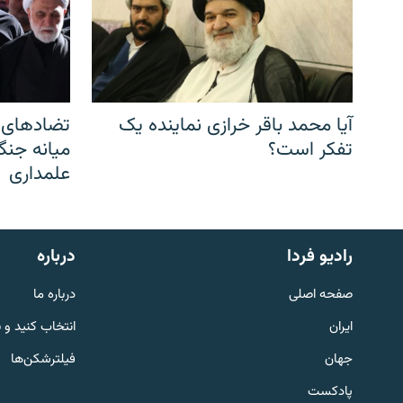
آیا محمد باقر خرازی نماینده یک
تضادهای د
تفکر است؟
میانه جنگ،
علمداری
English
رادیو فردا
درباره
به ما بپیوندید
صفحه اصلی
درباره ما
ایران
انتخاب کنید و 
جهان
فیلترشکن‌ها
پادکست