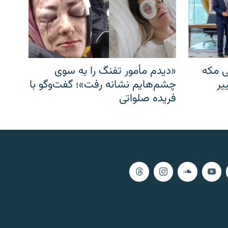
ی مکه
«دیدم مأمور تفنگ را به سوی
یر
چشم‌هایم نشانه رفت»؛ گفت‌و‌گو با
فریده صلواتی