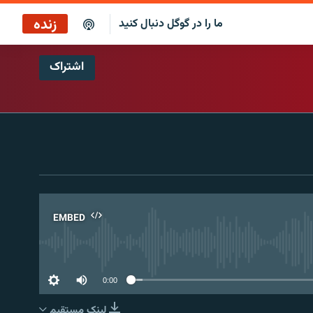
زنده
ما را در گوگل دنبال کنید
اشتراک
EMBED
No 
0:00
لینک مستقیم