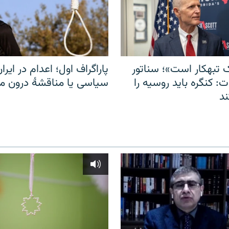
 تبهکار است»؛ سناتور
پاراگراف اول؛ اعدام در ایران
: کنگره باید روسیه را
سیاسی یا مناقشهٔ درون 
د