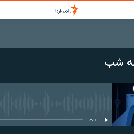
ه شب
media source currently available
25:00