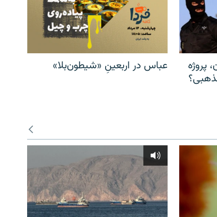
، پروژه
عباس در اربعینِ «شیطون‌بلا»
مذهبی؟