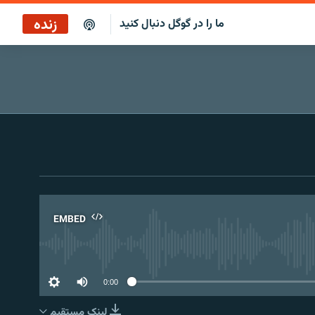
زنده
ما را در گوگل دنبال کنید
پاراگراف اول
پخش رادیویی
پاراگراف اول
پخش ماهواره‌ای
EMBED
No 
0:00
لینک مستقیم