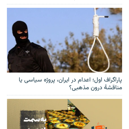
پاراگراف اول؛ اعدام در ایران، پروژه سیاسی یا
مناقشهٔ درون مذهبی؟