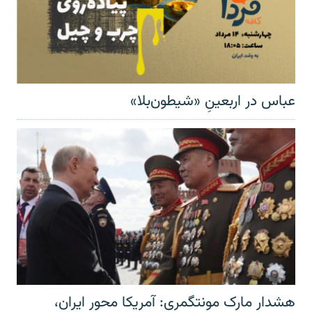
عباس در اربعینِ «شیطون‌بلا»
هشدار مارک مونتگمری: آمریکا محور ایران،