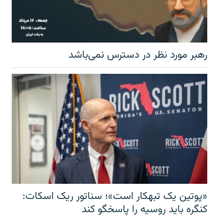
رهبر مورد نظر در دسترس نمی‌باشد
«پوتین یک تبهکار است»؛ سناتور ریک اسکات:
کنگره باید روسیه را پاسخگو کند