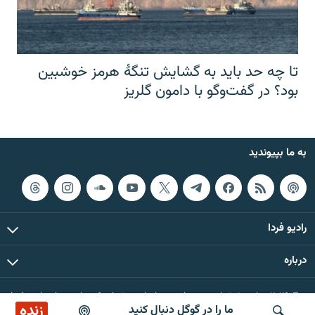
تا چه حد باید به گشایش تنگهٔ هرمز خوشبین
بود؟ در گفت‌وگو با دامون گلریز
به ما بپیوندید
رادیو فردا
درباره
© ۲۰۲۶ تمام حقوق این وب‌سایت، بر اساس مقررات کپی‌رایت، برای رادیو فردا
زنده
ما را در گوگل دنبال کنید
محفوظ است.