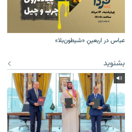
عباس در اربعینِ «شیطون‌بلا»
بشنوید